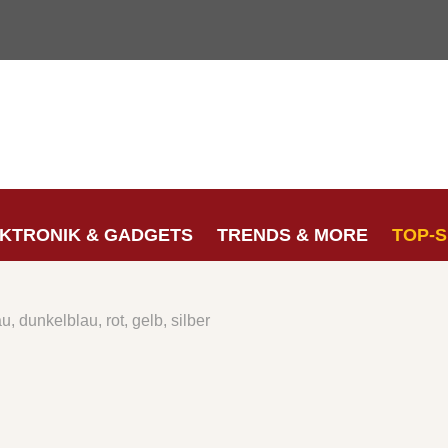
KTRONIK & GADGETS
TRENDS & MORE
TOP-
u, dunkelblau, rot, gelb, silber