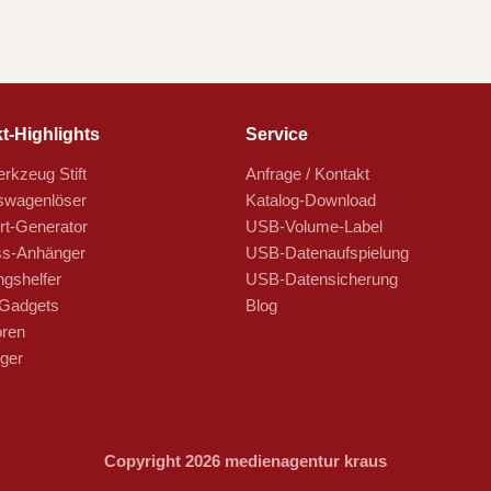
t-Highlights
Service
rkzeug Stift
Anfrage / Kontakt
swagenlöser
Katalog-Download
t-Generator
USB-Volume-Label
s-Anhänger
USB-Datenaufspielung
ngshelfer
USB-Datensicherung
Gadgets
Blog
oren
ger
Copyright 2026 medienagentur kraus