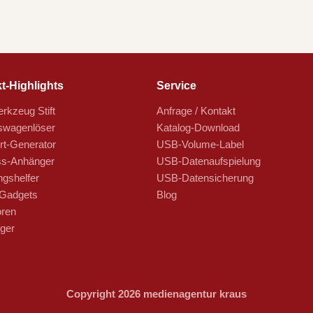
t-Highlights
Service
rkzeug Stift
Anfrage / Kontakt
swagenlöser
Katalog-Download
t-Generator
USB-Volume-Label
s-Anhänger
USB-Datenaufspielung
ngshelfer
USB-Datensicherung
Gadgets
Blog
oren
ger
Copyright 2026 medienagentur kraus