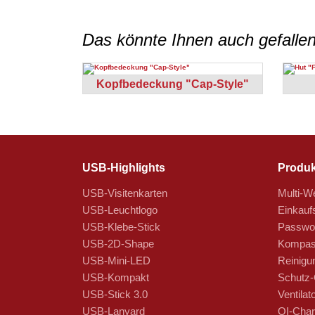
Das könnte Ihnen auch gefalle
Kopfbedeckung "Cap-Style"
USB-Highlights
Produk
USB-Visitenkarten
Multi-We
USB-Leuchtlogo
Einkauf
USB-Klebe-Stick
Passwor
USB-2D-Shape
Kompas
USB-Mini-LED
Reinigu
USB-Kompakt
Schutz-
USB-Stick 3.0
Ventilat
USB-Lanyard
QI-Char