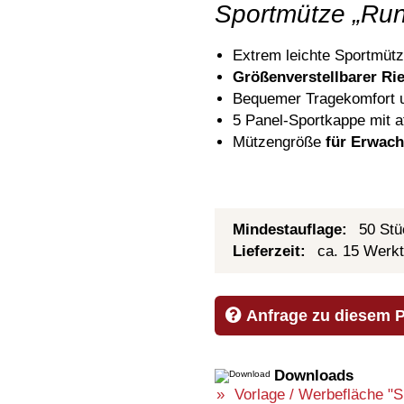
Sportmütze „Run
Extrem leichte Sportmütz
G
rößenverstellbarer Ri
Bequemer Tragekomfort 
5 Panel-Sportkappe mit 
Mützengröße
für Erwac
Mindestauflage:
50 Stü
Lieferzeit:
ca. 15 Werk
Anfrage zu diesem 
Downloads
Vorlage / Werbefläche "