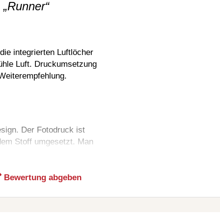
 „Runner“
e integrierten Luftlöcher
ühle Luft. Druckumsetzung
 Weiterempfehlung.
sign. Der Fotodruck ist
f dem Stoff umgesetzt. Man
ze.
Bewertung abgeben