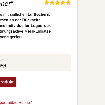
ner“
e mit seitlichen
Luftlöchern.
emen an der Rückseite.
und
individueller Logodruck
.
atmungsaktive Mesh-Einsätze.
hsene
geeignet.
ck
tage
Produkt
Sportmütze Runner“