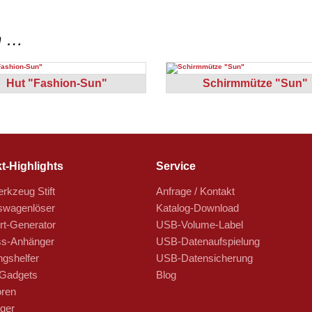
n …
Hut "Fashion-Sun"
Schirmmütze "Sun"
t-Highlights
Service
rkzeug Stift
Anfrage / Kontakt
swagenlöser
Katalog-Download
t-Generator
USB-Volume-Label
s-Anhänger
USB-Datenaufspielung
ngshelfer
USB-Datensicherung
Gadgets
Blog
oren
ger