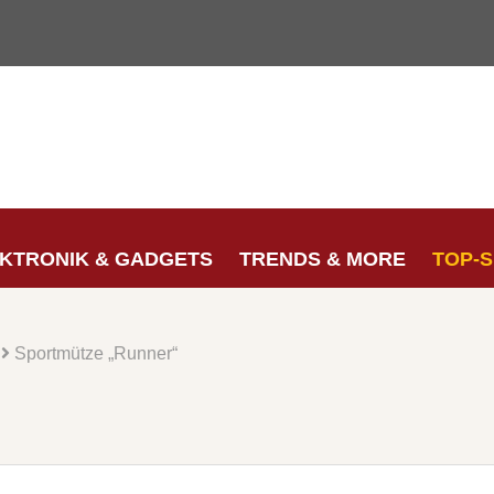
KTRONIK & GADGETS
TRENDS & MORE
TOP-
Sportmütze „Runner“