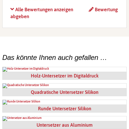
Uns hat man sehr schnell geholfen. Schnelle und
Alle Bewertungen anzeigen
Bewertung
unkomplizierte Auftragsabwicklung und sehr
abgeben
schnelle Lieferung der hochwertigen Untersetzer
aus Bambus. Der Untersetzer liegt stabil auf dem
Tisch und der Werbedruck hat kontrastreiche
Farben. Toll.
Das könnte Ihnen auch gefallen …
Holz-Untersetzer im Digitaldruck
Quadratische Untersetzer Silikon
Runde Untersetzer Silikon
Untersetzer aus Aluminium