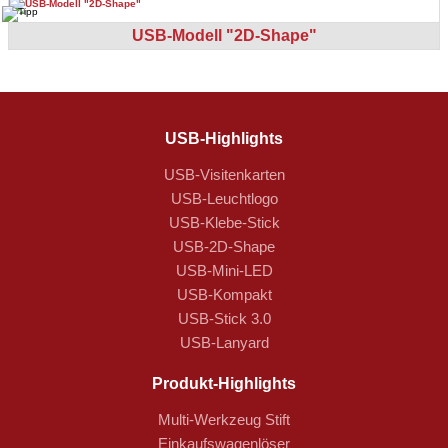
Eva Gehl - 2. Dezember 2015
USB-Modell "2D-Shape"
Von der Beratung bis hin zur erfolgreichen
Umsetzung ...perfekt...und vor allem günstige
Preise...trotz ausreichend guter Qualität.
USB-Highlights
USB-Visitenkarten
Annette Kern - 10. September 2015
USB-Leuchtlogo
USB-Klebe-Stick
Alles Top! Service + Produkte alles in Perfektion.
USB-2D-Shape
Langjähriger Kunde. Pepperl + Fuchs
USB-Mini-LED
USB-Kompakt
USB-Stick 3.0
USB-Lanyard
Produkt-Highlights
Multi-Werkzeug Stift
Einkaufswagenlöser