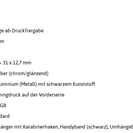
ge ab Druckfreigabe
mm
= 31 x 12,7 mm
lber (chrom/glänzend)
luminium (Metall) mit schwarzem Kunststoff
ingdruck auf der Vorderseite
 GB
ndard
hänger mit Karabinerhaken, Handyband (schwarz), Umhänge