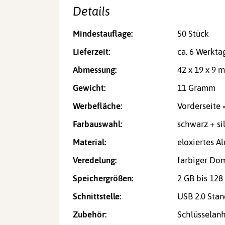
Details
Mindestauflage:
50 Stück
Lieferzeit:
ca. 6 Werkta
Abmessung:
42 x 19 x 9 
Gewicht:
11 Gramm
Werbefläche:
Vorderseite 
Farbauswahl:
schwarz + si
Material:
eloxiertes A
Veredelung:
farbiger Dom
Speichergrößen:
2 GB bis 128
Schnittstelle:
USB 2.0 Sta
Zubehör:
Schlüsselan