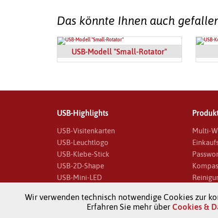
Das könnte Ihnen auch gefalle
USB-Modell "Small-Rotator"
USB-Highlights
Produkt
USB-Visitenkarten
Multi-W
USB-Leuchtlogo
Einkauf
USB-Klebe-Stick
Passwor
USB-2D-Shape
Kompas
USB-Mini-LED
Reinigu
USB-Kompakt
Schutz-
Wir verwenden technisch notwendige Cookies zur kor
USB-Stick 3.0
Ventilat
Erfahren Sie mehr über
Cookies & D
USB-Lanyard
QI-Char