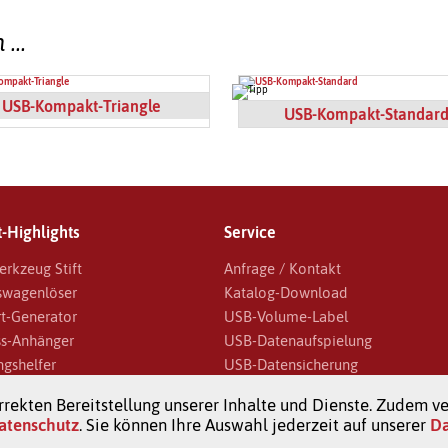
n …
USB-Kompakt-Triangle
USB-Kompakt-Standar
-Highlights
Service
erkzeug Stift
Anfrage / Kontakt
swagenlöser
Katalog-Download
t-Generator
USB-Volume-Label
s-Anhänger
USB-Datenaufspielung
ngshelfer
USB-Datensicherung
Gadgets
Blog
rekten Bereitstellung unserer Inhalte und Dienste. Zudem v
oren
atenschutz
. Sie können Ihre Auswahl jederzeit auf unserer
Da
ger