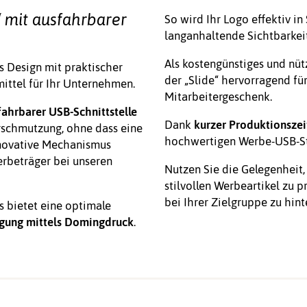
“ mit ausfahrbarer
So wird Ihr Logo effektiv in
langanhaltende Sichtbarkeit
Als kostengünstiges und nüt
 Design mit praktischer
der „Slide“ hervorragend fü
mittel für Ihr Unternehmen.
Mitarbeitergeschenk.
fahrbarer USB-Schnittstelle
Dank
kurzer Produktionszei
erschmutzung, ohne dass eine
hochwertigen Werbe-USB-Stic
nnovative Mechanismus
erbeträger bei unseren
Nutzen Sie die Gelegenheit,
stilvollen Werbeartikel zu
bei Ihrer Zielgruppe zu hint
 bietet eine optimale
ngung mittels Domingdruck
.