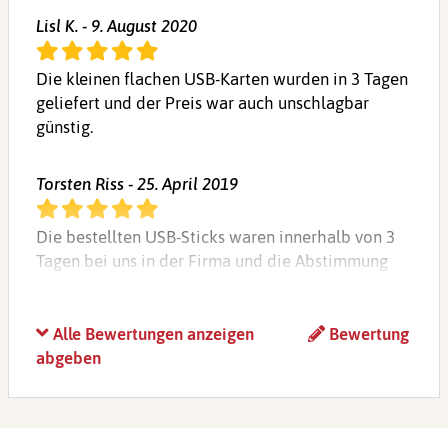
Lisl K. - 9. August 2020
Die kleinen flachen USB-Karten wurden in 3 Tagen
geliefert und der Preis war auch unschlagbar
günstig.
Torsten Riss - 25. April 2019
Die bestellten USB-Sticks waren innerhalb von 3
Tagen bei uns in der Firma und die Abstimmung
mit unserem Ansprechpartner war richtig
unkompliziert und das Ergebnis lässt sich absolut
sehen.
Alle Bewertungen anzeigen
Bewertung
abgeben
Mandera Belert - 12. August 2017
Schon zum zweiten Mal bestellt und auch hier war