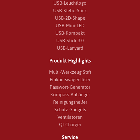
USB-Leuchtlogo
Absolut super...der Digitaldruck war
USB-Klebe-Stick
ausgezeichnet....trotz kleinerer Werbefläche als
USB-2D-Shape
die USB-Visitenkarte-Standard sind wir mit dem
USB-Mini-LED
Ergenbnis sehr zufrieden. 4 Sterne gibt es nur
USB-Kompakt
wegen der kleineren Druckfläche...Ansonste
USB-Stick 3.0
Service und Beratung und Produkt TOP.
USB-Lanyard
Produkt-Highlights
Multi-Werkzeug Stift
Einkaufswagenlöser
Passwort-Generator
Kompass-Anhänger
Reinigungshelfer
Schutz-Gadgets
Ventilatoren
QI-Charger
Service