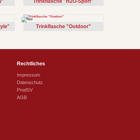
y"
Trinkflasche "H2O-Sport"
yle"
Trinkflasche "Outdoor"
Rechtliches
Impressum
Datenschutz
ProdSV
AGB