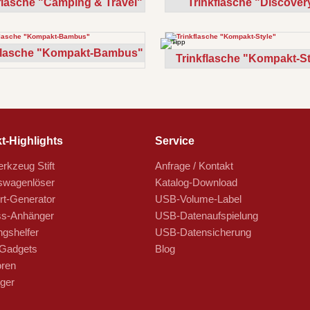
flasche "Camping & Travel"
Trinkflasche "Discover
flasche "Kompakt-Bambus"
Trinkflasche "Kompakt-St
t-Highlights
Service
rkzeug Stift
Anfrage / Kontakt
swagenlöser
Katalog-Download
t-Generator
USB-Volume-Label
s-Anhänger
USB-Datenaufspielung
ngshelfer
USB-Datensicherung
Gadgets
Blog
oren
ger