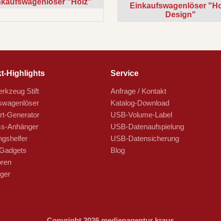
nkaufswagenlöser "Holz"
Einkaufswagenlöser "Ho
Design"
t-Highlights
Service
rkzeug Stift
Anfrage / Kontakt
swagenlöser
Katalog-Download
t-Generator
USB-Volume-Label
s-Anhänger
USB-Datenaufspielung
ngshelfer
USB-Datensicherung
Gadgets
Blog
oren
ger
Copyright 2026 medienagentur kraus