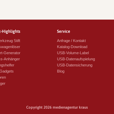
-Highlights
Service
rkzeug Stift
Anfrage / Kontakt
swagenlöser
Katalog-Download
t-Generator
USB-Volume-Label
s-Anhänger
USB-Datenaufspielung
ngshelfer
USB-Datensicherung
Gadgets
Blog
oren
ger
Copyright 2026 medienagentur kraus