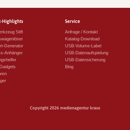
-Highlights
Service
rkzeug Stift
Anfrage / Kontakt
swagenlöser
Katalog-Download
t-Generator
USB-Volume-Label
s-Anhänger
USB-Datenaufspielung
ngshelfer
USB-Datensicherung
Gadgets
Blog
oren
ger
Copyright 2026 medienagentur kraus