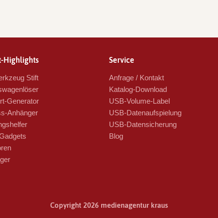
-Highlights
Service
rkzeug Stift
Anfrage / Kontakt
swagenlöser
Katalog-Download
t-Generator
USB-Volume-Label
s-Anhänger
USB-Datenaufspielung
ngshelfer
USB-Datensicherung
Gadgets
Blog
oren
ger
Copyright 2026 medienagentur kraus