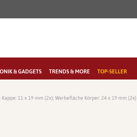
ONIK & GADGETS
TRENDS & MORE
TOP-SELLER
 Kappe: 11 x 19 mm (2x); Werbefläche Körper: 24 x 19 mm (2x)