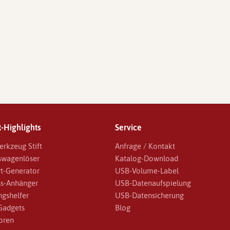
-Highlights
Service
erkzeug Stift
Anfrage / Kontakt
swagenlöser
Katalog-Download
t-Generator
USB-Volume-Label
s-Anhänger
USB-Datenaufspielung
ngshelfer
USB-Datensicherung
Gadgets
Blog
oren