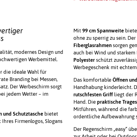
ertiger
Mit
99 cm Spannweite
biete
ss
ohne zu sperrig zu sein. Der
Fiberglasrahmen
sorgen gem
alität, modernes Design und
auch bei Wind und starkem 
chwertigen Werbemittel.
Polyester
schützt zuverlässi
Werbegeschenk mit echtem
er die ideale Wahl für
ate Branding bei Messen,
Das komfortable
Öffnen und
satz. Der Werbeschirm sorgt
Handhabung kinderleicht. 
 bei jedem Wetter – im
rutschfesten Griff
liegt der 
Hand. Die
praktische Trage
Mitführen, während die farb
m und Schutztasche
bietet
ordentliche Aufbewahrung s
 Ihres Firmenlogos, Slogans
Der Regenschirm „easy“ übe
zur Arbeit oder bei Outdoor-