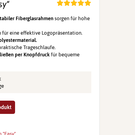
sy“
tabiler Fiberglasrahmen
sorgen für hohe
für eine effektive Logopräsentation.
lyestermaterial.
praktische Trageschlaufe.
ließen per Knopfdruck
für bequeme
k
ge
odukt
 "Easy"