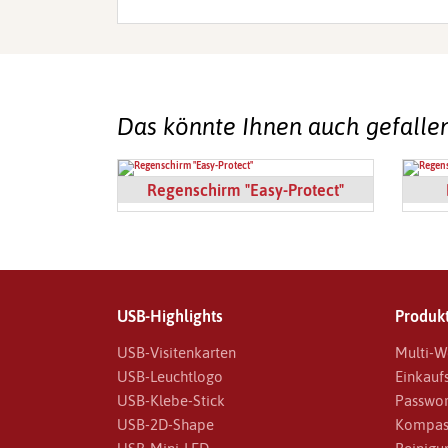
Das könnte Ihnen auch gefalle
Regenschirm "Easy-Protect"
USB-Highlights
Produkt
USB-Visitenkarten
Multi-W
USB-Leuchtlogo
Einkauf
USB-Klebe-Stick
Passwor
USB-2D-Shape
Kompas