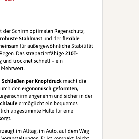
t der Schirm optimalen Regenschutz,
robuste Stahlmast
und der
flexible
einsam für außergewöhnliche Stabilität
Regen. Das strapazierfähige
210T-
g und trocknet schnell – ein
 Mehrwert.
 Schließen per Knopfdruck
macht die
Durch den
ergonomisch geformten,
Regenschirm angenehm und sicher in der
schlaufe
ermöglicht ein bequemes
lich abgestimmte Hülle für eine
orgt.
rzeugt im Alltag, im Auto, auf dem Weg
Veranstaltungen. Er ist kompakt, leicht