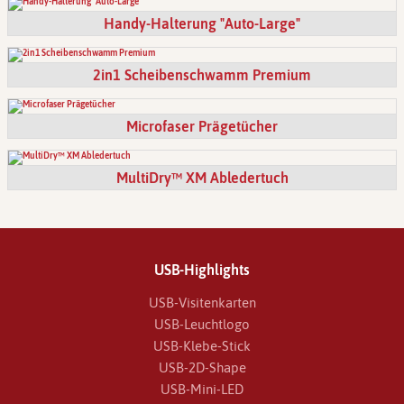
Handy-Halterung "Auto-Large"
2in1 Scheibenschwamm Premium
Microfaser Prägetücher
MultiDry™ XM Abledertuch
USB-Highlights
USB-Visitenkarten
USB-Leuchtlogo
USB-Klebe-Stick
USB-2D-Shape
USB-Mini-LED