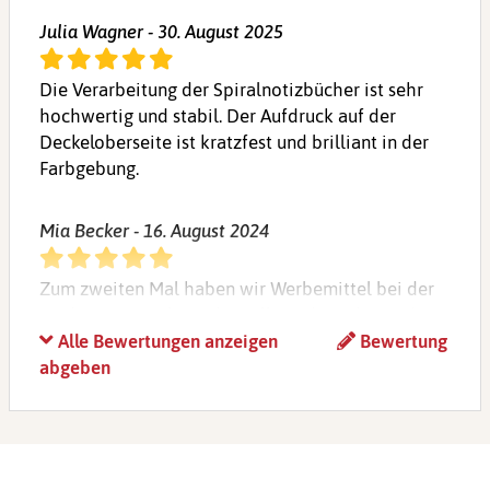
Julia Wagner - 30. August 2025
Die Verarbeitung der Spiralnotizbücher ist sehr
hochwertig und stabil. Der Aufdruck auf der
Deckeloberseite ist kratzfest und brilliant in der
Farbgebung.
Mia Becker - 16. August 2024
Zum zweiten Mal haben wir Werbemittel bei der
medienagentur kraus bestellt, und wieder sind wir
äußerst zufrieden. Der Service und die individuelle
Alle Bewertungen anzeigen
Bewertung
Betreuung waren erstklassig – gerne immer
abgeben
wieder!
Liliane M. - 27. August 2023