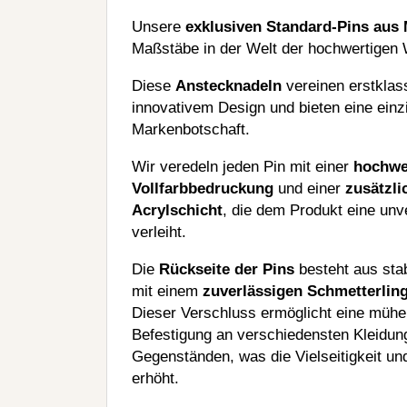
Unsere
exklusiven Standard-Pins aus 
Maßstäbe in der Welt der hochwertigen 
Diese
Anstecknadeln
vereinen erstklass
innovativem Design und bieten eine einzi
Markenbotschaft.
Wir veredeln jeden Pin mit einer
hochwe
Vollfarbbedruckung
und einer
zusätzli
Acrylschicht
, die dem Produkt eine unv
verleiht.
Die
Rückseite der Pins
besteht aus stab
mit einem
zuverlässigen Schmetterlin
Dieser Verschluss ermöglicht eine mühe
Befestigung an verschiedensten Kleidun
Gegenständen, was die Vielseitigkeit und
erhöht.