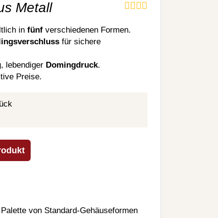
us Metall
ltlich in
fünf
verschiedenen Formen.
lingsverschluss
für sichere
, lebendiger
Domingdruck
.
tive Preise.
ück
rodukt
te Palette von Standard-Gehäuseformen