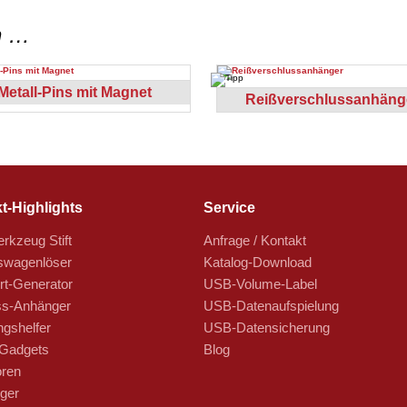
n …
Metall-Pins mit Magnet
Reißverschlussanhäng
t-Highlights
Service
rkzeug Stift
Anfrage / Kontakt
swagenlöser
Katalog-Download
t-Generator
USB-Volume-Label
s-Anhänger
USB-Datenaufspielung
ngshelfer
USB-Datensicherung
Gadgets
Blog
oren
ger