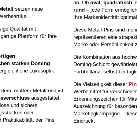
an. Ob
oval, quadratisch,
Metall
setzen neue
rund
– jede Form ermöglicht 
Werbeartikel.
Ihre Markenidentität optima
ige Qualität mit
Diese Metall-Pins sind mehr 
gartige Plattform für Ihre
repräsentieren eine strapazi
Marke oder Persönlichkeit z
rtigen
Die Kombination aus hochw
chen starken Doming-
Doming-Schicht gewährleiste
ergleichliche Luxusoptik
Farbbrillanz, selbst bei tä
Die Vielseitigkeit dieser
Pin
ilem, mattem Metall und ist
Werbemittel für verschiede
gsverschluss
ausgestattet.
Erkennungszeichen für Mitar
lose und sichere
Auszeichnung für besondere 
gsstücken oder
Marketingkampagne – diese 
 Praktikabilität der Pins
Eindruck.