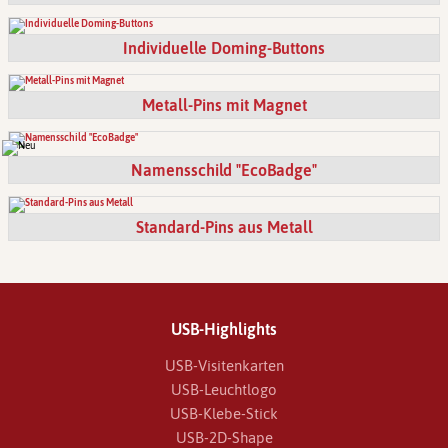
Individuelle Doming-Buttons
Metall-Pins mit Magnet
Namensschild "EcoBadge"
Standard-Pins aus Metall
USB-Highlights
USB-Visitenkarten
USB-Leuchtlogo
USB-Klebe-Stick
USB-2D-Shape