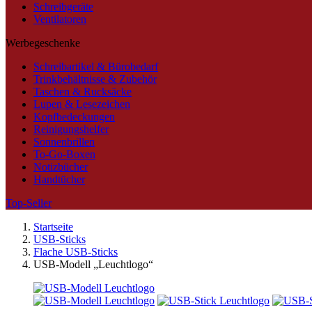
Schreibgeräte
Ventilatoren
Werbegeschenke
Schreibartikel & Bürobedarf
Trinkbehältnisse & Zubehör
Taschen & Rucksäcke
Lupen & Lesezeichen
Kopfbedeckungen
Reinigungshelfer
Sonnenbrillen
To-Go-Boxen
Notizbücher
Handtücher
Top-Seller
Startseite
USB-Sticks
Flache USB-Sticks
USB-Modell „Leuchtlogo“