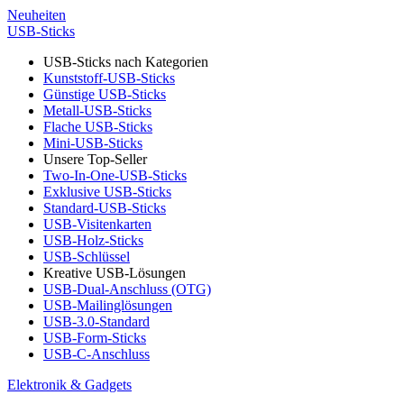
Neuheiten
USB-Sticks
USB-Sticks nach Kategorien
Kunststoff-USB-Sticks
Günstige USB-Sticks
Metall-USB-Sticks
Flache USB-Sticks
Mini-USB-Sticks
Unsere Top-Seller
Two-In-One-USB-Sticks
Exklusive USB-Sticks
Standard-USB-Sticks
USB-Visitenkarten
USB-Holz-Sticks
USB-Schlüssel
Kreative USB-Lösungen
USB-Dual-Anschluss (OTG)
USB-Mailinglösungen
USB-3.0-Standard
USB-Form-Sticks
USB-C-Anschluss
Elektronik & Gadgets