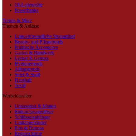
QI-Ladegeräte
Powerbanks
Trends & More
Themen & Anlässe
Umweltfreundliche Streuartikel
Beauty- und Pflegetrends
Praktische Accessoires
Garten & Handwerk
Lecker & Genuss
Hygienetrends
Alltagstrends
Spiel & Spaß
Haushalt
Textil
Werbeklassiker
Untersetzer & Matten
Einkaufswagenlöser
Schlüsselanhänger
Umhängebänder
Pins & Buttons
Regenschirme