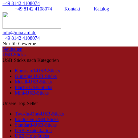
+49 8142 4108074
+49 8142 4108074
Kontakt
Katalog
info@mixcard.de
+49 8142 4108074
Nur für Gewerbe
Neuheiten
USB-Sticks
USB-Sticks nach Kategorien
Kunststoff-USB-Sticks
Günstige USB-Sticks
Metall-USB-Sticks
Flache USB-Sticks
Mini-USB-Sticks
Unsere Top-Seller
Two-In-One-USB-Sticks
Exklusive USB-Sticks
Standard-USB-Sticks
USB-Visitenkarten
USB-Holz-Sticks