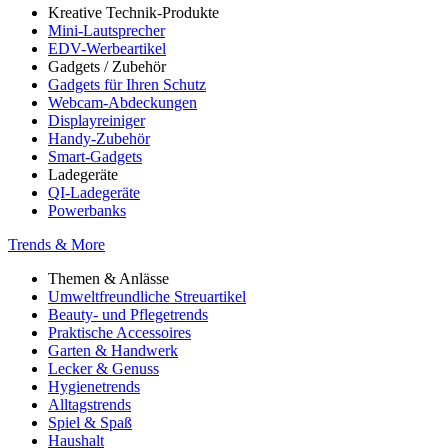
Kreative Technik-Produkte
Mini-Lautsprecher
EDV-Werbeartikel
Gadgets / Zubehör
Gadgets für Ihren Schutz
Webcam-Abdeckungen
Displayreiniger
Handy-Zubehör
Smart-Gadgets
Ladegeräte
QI-Ladegeräte
Powerbanks
Trends & More
Themen & Anlässe
Umweltfreundliche Streuartikel
Beauty- und Pflegetrends
Praktische Accessoires
Garten & Handwerk
Lecker & Genuss
Hygienetrends
Alltagstrends
Spiel & Spaß
Haushalt