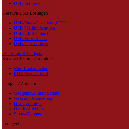
USB-Schlüssel
Kreative USB-Lösungen
USB-Dual-Anschluss (OTG)
USB-Mailinglösungen
USB-3.0-Standard
USB-Form-Sticks
USB-C-Anschluss
Elektronik & Gadgets
Kreative Technik-Produkte
Mini-Lautsprecher
EDV-Werbeartikel
Gadgets / Zubehör
Gadgets für Ihren Schutz
Webcam-Abdeckungen
Displayreiniger
Handy-Zubehör
Smart-Gadgets
Ladegeräte