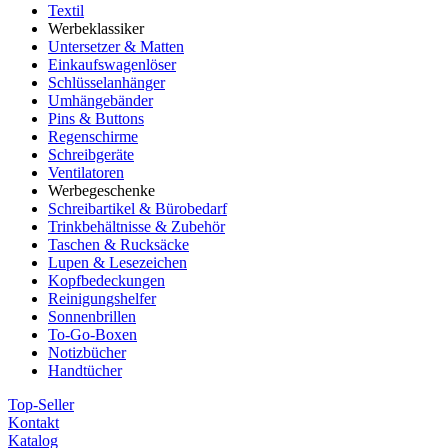
Textil
Werbeklassiker
Untersetzer & Matten
Einkaufswagenlöser
Schlüsselanhänger
Umhängebänder
Pins & Buttons
Regenschirme
Schreibgeräte
Ventilatoren
Werbegeschenke
Schreibartikel & Bürobedarf
Trinkbehältnisse & Zubehör
Taschen & Rucksäcke
Lupen & Lesezeichen
Kopfbedeckungen
Reinigungshelfer
Sonnenbrillen
To-Go-Boxen
Notizbücher
Handtücher
Top-Seller
Kontakt
Katalog